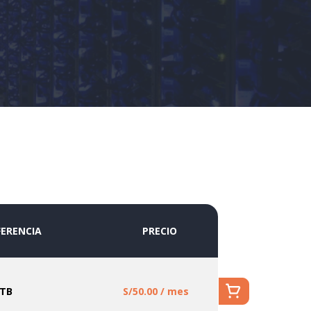
ERENCIA
PRECIO
 TB
S/50.00 / mes