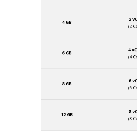
2 v
4 GB
(2 C
4 v
6 GB
(4 C
6 v
8 GB
(6 C
8 v
12 GB
(8 C