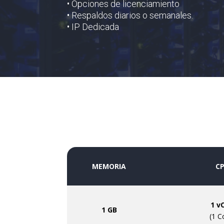
• Opciones de licenciamiento
• Respaldos diarios o semanales.
• IP Dedicada
MEMORIA
C
1 v
1 GB
(1 C