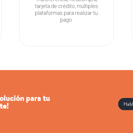
tarjeta de crédito, múltiples
plataformas para realizar tu
pago.
solución para tu
te!
Habl